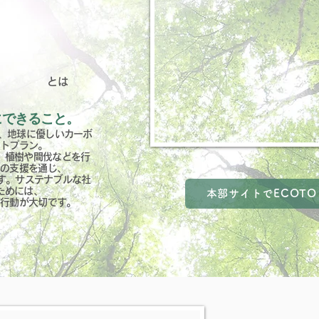
とは
にできること。
は、地球に優しいカーボ
ットプラン。
、植樹や間伐などを行
への支援を通じ、
す。サステナブルな社
ためには、
本部サイトでECOT
の行動が大切です。