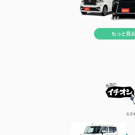
※別途ボーナス払いがあります。
もっと見
当店の
スズ